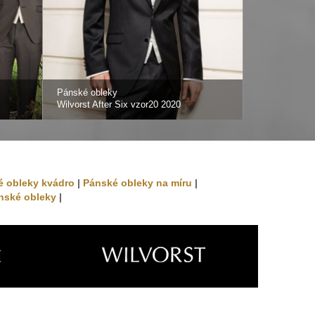
Pánské obleky
Pánské oblek
Wilvorst After Six vzor20 2020
Wilvorst Afte
é obleky kvádro
|
Pánské obleky na míru
|
nské obleky
|