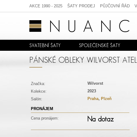
AKCE 1990 - 2025
ŠATY PRODEJ
PŮJČOVNÍ ŘÁD
SVATEBNÍ ŠATY
SPOLEČENSKÉ ŠATY
PÁNSKÉ OBLEKY WILVORST ATE
Wilvorst
Značka:
2023
Kolekce:
Praha
,
Plzeň
Salón:
PRONÁJEM
Na dotaz
Cena pronájem: