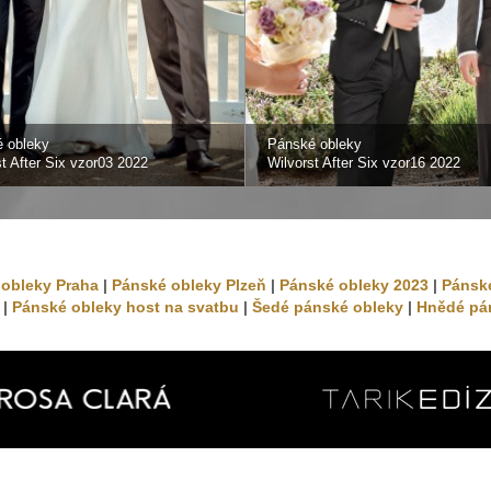
 obleky
Pánské obleky
st After Six vzor03 2022
Wilvorst After Six vzor16 2022
obleky Praha
|
Pánské obleky Plzeň
|
Pánské obleky 2023
|
Pánsk
|
Pánské obleky host na svatbu
|
Šedé pánské obleky
|
Hnědé pá