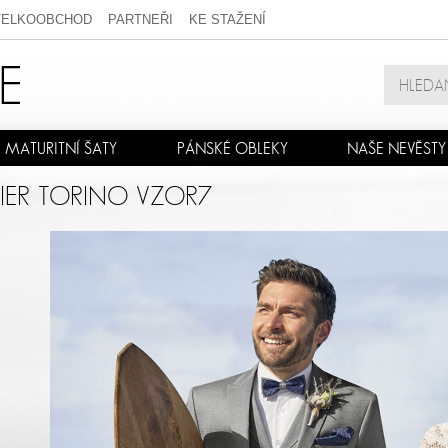
VELKOOBCHOD
PARTNEŘI
KE STAŽENÍ
MATURITNÍ ŠATY
PÁNSKÉ OBLEKY
NAŠE NEVĚSTY
LIER TORINO VZOR7