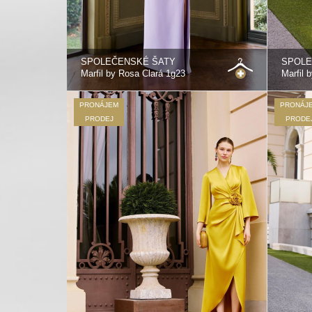
SPOLEČENSKÉ ŠATY
SPOLE
Marfil by Rosa Clará 1g23
Marfil 
PRONÁJEM
PRONÁJ
PRODEJ
PRODE