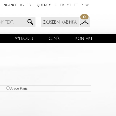
NUANCE
IG
FB
|
QUERCY
IG
FB
YT
TT
P
W
0
ZKUŠEBNÍ KABINKA
VÝPRODEJ
CENÍK
KONTAKT
Alyce Paris