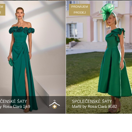
EM
PRONÁJEM
J
PRODEJ
ČENSKÉ ŠATY
SPOLEČENSKÉ ŠATY
by Rosa Clará 1jk9
Marfil by Rosa Clará 9G82