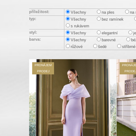
příležitost:
Všechny
na ples
na 
typ:
Všechny
bez ramínek
s rukávem
styl:
Všechny
elegantní
j
barva:
Všechny
barevné
bé
růžové
šedé
stříbrné
PRONÁJEM
PRONÁJ
PRODEJ
PRODE