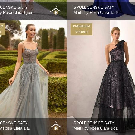
ČENSKÉ ŠATY
SPOLEČENSKÉ ŠATY
by Rosa Clará 1gp6
Marfil by Rosa Clará 1J34
EM
PRONÁJEM
J
PRODEJ
ČENSKÉ ŠATY
SPOLEČENSKÉ ŠATY
by Rosa Clará 1ja7
Marfil by Rosa Clará 1jd1