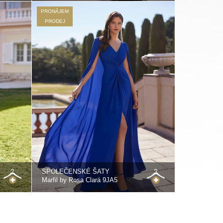
PRONÁJEM
PRODEJ
SPOLEČENSKÉ ŠATY
Marfil by Rosa Clará 9JA5