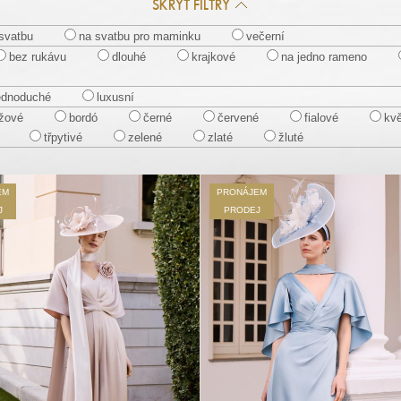
SKRÝT FILTRY
svatbu
na svatbu pro maminku
večerní
bez rukávu
dlouhé
krajkové
na jedno rameno
ednoduché
luxusní
žové
bordó
černé
červené
fialové
kv
třpytivé
zelené
zlaté
žluté
EM
PRONÁJEM
J
PRODEJ