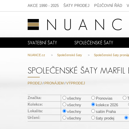
AKCE 1990 - 2025
ŠATY PRODEJ
PŮJČOVNÍ ŘÁD
SVATEBNÍ ŠATY
SPOLEČENSKÉ ŠATY
NUANCE.cz
>
Společenské šaty
>
Společenské šaty proná
SPOLEČENSKÉ ŠATY MARFIL
PRODEJ
/
PRONÁJEM
/
VÝPRODEJ
Značka:
všechny
Pronovias
Kolekce:
všechny
kolekce 2026
Lokalita:
všechny
salón Praha
Určení:
všechny
šaty prodej