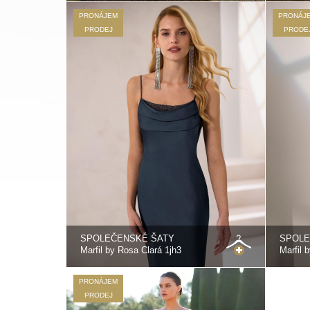
PRONÁJEM
PRONÁJ
PRODEJ
PRODE
SPOLEČENSKÉ ŠATY
SPOLE
Marfil by Rosa Clará 1jh3
Marfil 
PRONÁJEM
PRODEJ