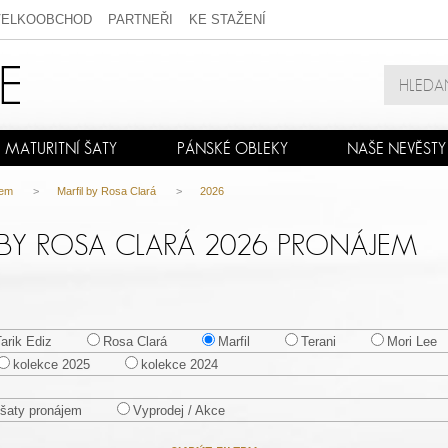
VELKOOBCHOD
PARTNEŘI
KE STAŽENÍ
MATURITNÍ ŠATY
PÁNSKÉ OBLEKY
NAŠE NEVĚSTY
jem
>
Marfil by Rosa Clará
>
2026
 BY ROSA CLARÁ 2026 PRONÁJEM
Tarik Ediz
Rosa Clará
Marfil
Terani
Mori Lee
kolekce 2025
kolekce 2024
šaty pronájem
Vyprodej / Akce