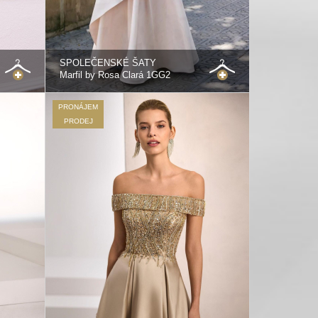
SPOLEČENSKÉ ŠATY
Marfil by Rosa Clará 1GG2
PRONÁJEM
PRODEJ