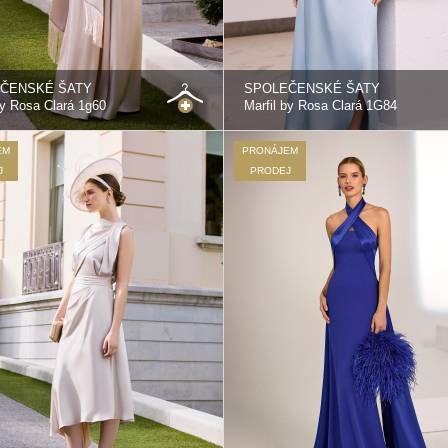
ČENSKÉ ŠATY
SPOLEČENSKÉ ŠATY
by Rosa Clará 1g60
Marfil by Rosa Clará 1G84
EM
PRONÁJEM
J
PRODEJ