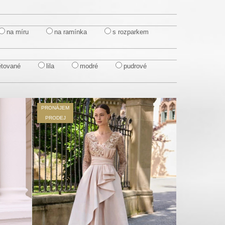
na míru
na ramínka
s rozparkem
ětované
lila
modré
pudrové
PRONÁJEM
PRODEJ