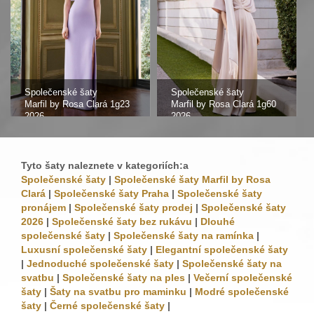
Společenské šaty
Společenské šaty
Marfil by Rosa Clará 1g23
Marfil by Rosa Clará 1g60
2026
2026
Tyto šaty naleznete v kategoriích:a
Společenské šaty
|
Společenské šaty Marfil by Rosa
Clará
|
Společenské šaty Praha
|
Společenské šaty
pronájem
|
Společenské šaty prodej
|
Společenské šaty
2026
|
Společenské šaty bez rukávu
|
Dlouhé
společenské šaty
|
Společenské šaty na ramínka
|
Luxusní společenské šaty
|
Elegantní společenské šaty
|
Jednoduché společenské šaty
|
Společenské šaty na
svatbu
|
Společenské šaty na ples
|
Večerní společenské
šaty
|
Šaty na svatbu pro maminku
|
Modré společenské
šaty
|
Černé společenské šaty
|