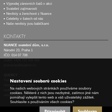
Výprodej zánovních šatů v akci
Svatební zajímavosti
Nevěsty a ženichové z Nuance
Celebrity v šatech od nás
Naše nevěsty jsou babičkami
KONTAKTY
NUANCE svatební dům, s.r.o.
Národní 23, Praha 1
IČO: 014 07 708
mobil:
+420 737 438 084
pronovias@nuance.cz
QUERCY
Tvůrce značky NUANCE
Nastavení souborů cookies
Historie a archiv firmy
Na našich webových stránkách používáme soubory
mobil:
+420 725 717 408
cookies. Některé z nich jsou nezbytné, zatímco jiné nám
info@quercy.cz
pomáhají vylepšit tento web a váš uživatelský zážitek.
Souhlasíte s používáním všech cookies?
Přizpůsobit
Souhlasím
Zásady používání cookies