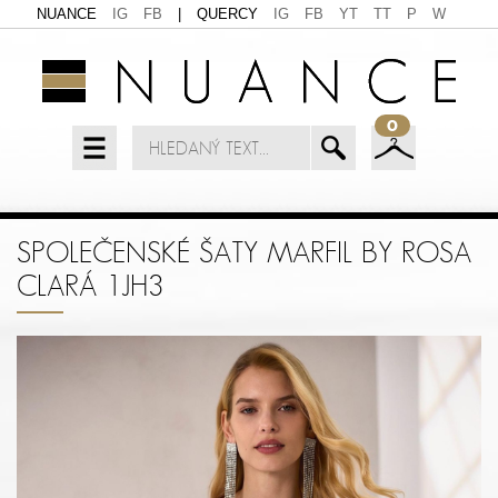
NUANCE
IG
FB
|
QUERCY
IG
FB
YT
TT
P
W
0
SPOLEČENSKÉ ŠATY MARFIL BY ROSA
CLARÁ 1JH3