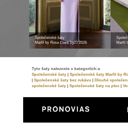
Společenské šaty
Společ
Marfil by Rosa Clará 1g23 2026
Marfil
Tyto šaty naleznete v kategoriích:a
Společenské šaty
|
Společenské šaty Marfil by R
|
Společenské šaty bez rukávu
|
Dlouhé společen
společenské šaty
|
Společenské šaty na ples
|
Ve