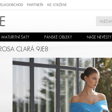
VELKOOBCHOD
PARTNEŘI
KE STAŽENÍ
MATURITNÍ ŠATY
PÁNSKÉ OBLEKY
NAŠE NEVĚSTY
ROSA CLARÁ 9JE8