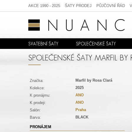
AKCE 1990 - 2025
ŠATY PRODEJ
PŮJČOVNÍ ŘÁD
SVATEBNÍ ŠATY
SPOLEČENSKÉ ŠATY
SPOLEČENSKÉ ŠATY MARFIL BY 
Marfil by Rosa Clará
Značka:
2025
Kolekce:
ANO
K pronájmu:
ANO
K prodeji:
Praha
Salón:
BLACK
Barva:
PRONÁJEM