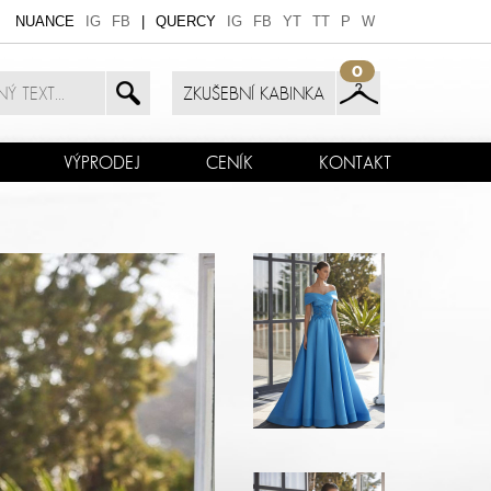
NUANCE
IG
FB
|
QUERCY
IG
FB
YT
TT
P
W
0
ZKUŠEBNÍ KABINKA
VÝPRODEJ
CENÍK
KONTAKT