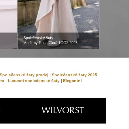
Společenské šaty
Společenské 
Marfil by Rosa Clará 1GG2 2026
Marfil by Ros
Společenské šaty prodej
|
Společenské šaty 2025
íru
|
Luxusní společenské šaty
|
Elegantní