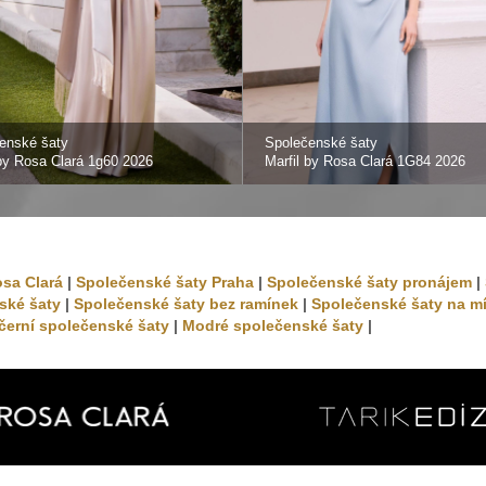
enské šaty
Společenské šaty
 by Rosa Clará 1g60 2026
Marfil by Rosa Clará 1G84 2026
osa Clará
|
Společenské šaty Praha
|
Společenské šaty pronájem
|
ské šaty
|
Společenské šaty bez ramínek
|
Společenské šaty na m
černí společenské šaty
|
Modré společenské šaty
|