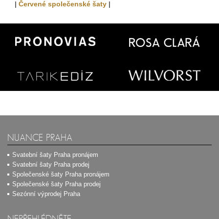
|
Červené společenské šaty
|
NUANCE PRAHA
Svatební šaty Praha pronájem
Svatební šaty Praha prodej
Společenské šaty Praha pronájem
Společenské šaty Praha prodej
Sezónní výprodej Praha
NEPŘEHLÉDNĚTE