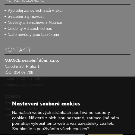
Výprodej zánovních šatů v akci
Svatební zajímavosti
Nevěsty a ženichové z Nuance
Celebrity v šatech od nás
Naše nevěsty jsou babičkami
KONTAKTY
NUANCE svatební dům, s.r.o.
Národní 23, Praha 1
IČO: 014 07 708
mobil:
+420 737 438 084
pronovias@nuance.cz
QUERCY
Tvůrce značky NUANCE
Nastavení souborů cookies
Historie a archiv firmy
Na našich webových stránkách používáme soubory
mobil:
+420 725 717 408
cookies. Některé z nich jsou nezbytné, zatímco jiné nám
info@quercy.cz
pomáhají vylepšit tento web a váš uživatelský zážitek.
Souhlasíte s používáním všech cookies?