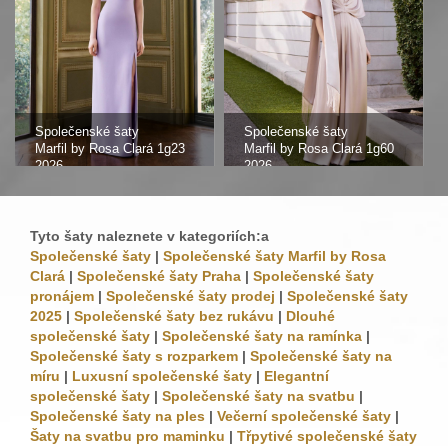
Společenské šaty
Společenské šaty
Marfil by Rosa Clará 1g23
Marfil by Rosa Clará 1g60
2026
2026
Tyto šaty naleznete v kategoriích:a
Společenské šaty
|
Společenské šaty Marfil by Rosa
Clará
|
Společenské šaty Praha
|
Společenské šaty
pronájem
|
Společenské šaty prodej
|
Společenské šaty
2025
|
Společenské šaty bez rukávu
|
Dlouhé
společenské šaty
|
Společenské šaty na ramínka
|
Společenské šaty s rozparkem
|
Společenské šaty na
míru
|
Luxusní společenské šaty
|
Elegantní
společenské šaty
|
Společenské šaty na svatbu
|
Společenské šaty na ples
|
Večerní společenské šaty
|
Šaty na svatbu pro maminku
|
Třpytivé společenské šaty