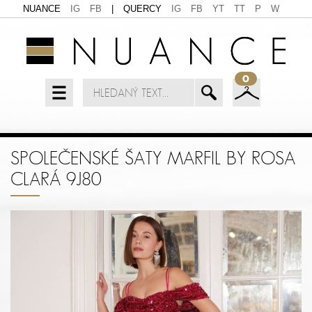
NUANCE
IG
FB
|
QUERCY
IG
FB
YT
TT
P
W
0
SPOLEČENSKÉ ŠATY MARFIL BY ROSA
CLARÁ 9J80