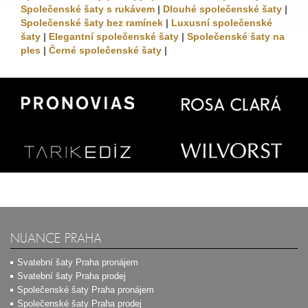
Společenské šaty s rukávem
|
Dlouhé společenské šaty
|
Společenské šaty bez ramínek
|
Luxusní společenské
šaty
|
Elegantní společenské šaty
|
Společenské šaty na
ples
|
Černé společenské šaty
|
NUANCE PRAHA
Svatební šaty Praha pronájem
Svatební šaty Praha prodej
Společenské šaty Praha pronájem
Společenské šaty Praha prodej