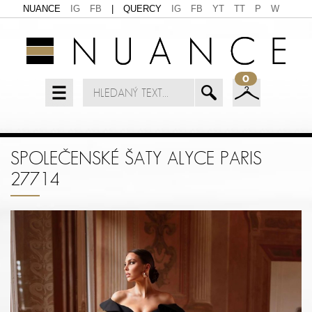
NUANCE
IG
FB
|
QUERCY
IG
FB
YT
TT
P
W
0
SPOLEČENSKÉ ŠATY ALYCE PARIS
27714