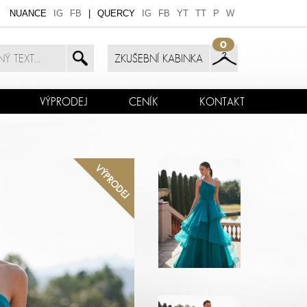
NUANCE
IG
FB
|
QUERCY
IG
FB
YT
TT
P
W
0
ZKUŠEBNÍ KABINKA
VÝPRODEJ
CENÍK
KONTAKT