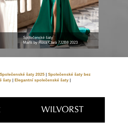
Společenské šaty
Společenské 
Marfil by Rosa Clará 7J2B8 2023
Marfil by Ros
Společenské šaty 2025
|
Společenské šaty bez
é šaty
|
Elegantní společenské šaty
|