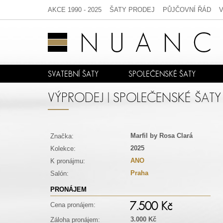
AKCE 1990 - 2025
ŠATY PRODEJ
PŮJČOVNÍ ŘÁD
SVATEBNÍ ŠATY
SPOLEČENSKÉ ŠATY
VÝPRODEJ | SPOLEČENSKÉ ŠATY
Marfil by Rosa Clará
Značka:
2025
Kolekce:
ANO
K pronájmu:
Praha
Salón:
PRONÁJEM
7.500 Kč
Cena pronájem:
3.000 Kč
Záloha pronájem: