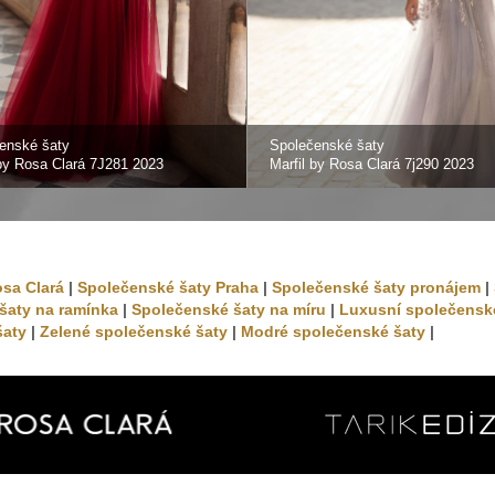
enské šaty
Společenské šaty
 by Rosa Clará 7J281 2023
Marfil by Rosa Clará 7j290 2023
osa Clará
|
Společenské šaty Praha
|
Společenské šaty pronájem
|
šaty na ramínka
|
Společenské šaty na míru
|
Luxusní společensk
šaty
|
Zelené společenské šaty
|
Modré společenské šaty
|