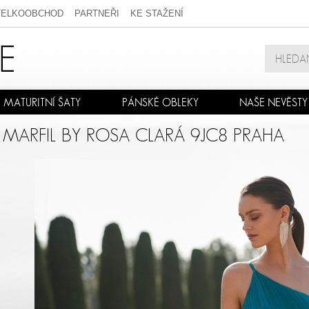
VELKOOBCHOD
PARTNEŘI
KE STAŽENÍ
MATURITNÍ ŠATY
PÁNSKÉ OBLEKY
NAŠE NEVĚSTY
 MARFIL BY ROSA CLARÁ 9JC8 PRAHA