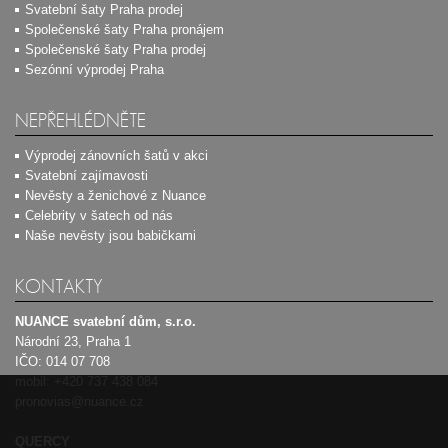
Svatební šaty Praha prodej
Společenské šaty Praha pronájem
Společenské šaty Praha prodej
Sezónní výprodej Praha
NEPŘEHLÉDNĚTE
Výprodej zánovních šatů v akci
Svatební zajímavosti
Nevěsty a ženichové z Nuance
Celebrity v šatech od nás
Naše nevěsty jsou babičkami
KONTAKTY
NUANCE svatební dům, s.r.o.
Národní 23, Praha 1
IČO: 014 07 708
mobil:
+420 737 438 084
pronovias@nuance.cz
QUERCY