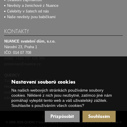
Nevěsty a ženichové z Nuance
Celebrity v šatech od nás
Naše nevěsty jsou babičkami
KONTAKTY
NUANCE svatební dům, s.r.o.
Národní 23, Praha 1
IČO: 014 07 708
mobil:
+420 737 438 084
pronovias@nuance.cz
QUERCY
Tvůrce značky NUANCE
Nastavení souborů cookies
Historie a archiv firmy
Na našich webových stránkách používáme soubory
mobil:
+420 725 717 408
cookies. Některé z nich jsou nezbytné, zatímco jiné nám
info@quercy.cz
pomáhají vylepšit tento web a váš uživatelský zážitek.
Souhlasíte s používáním všech cookies?
Přizpůsobit
Souhlasím
Zásady používání cookies
© 2005-2026 QUERCY tvůrce značky NUANCE. Všechna práva vyhrazena. Foto ©