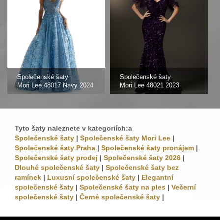
Společenské šaty
Společenské šaty
Mori Lee 48017 Navy 2024
Mori Lee 48021 2023
Tyto šaty naleznete v kategoriích:a
Společenské šaty
|
Společenské šaty Mori Lee
|
Společenské šaty Praha
|
Společenské šaty pronájem
|
Společenské šaty prodej
|
Společenské šaty 2026
|
Dlouhé společenské šaty
|
Společenské šaty bez
ramínek
|
Luxusní společenské šaty
|
Elegantní
společenské šaty
|
Společenské šaty na ples
|
Večerní
společenské šaty
|
Černé společenské šaty
|