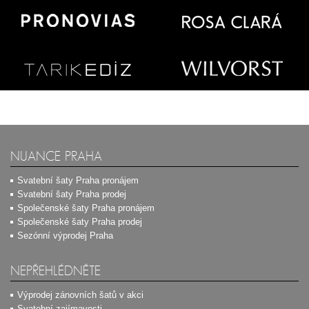
NUANCE PRAHA
Svatební šaty Praha pronájem
Svatební šaty Praha prodej
Společenské šaty Praha pronájem
Společenské šaty Praha prodej
Sezónní výprodej Praha
NEPŘEHLÉDNĚTE
Výprodej zánovních šatů v akci
Svatební zajímavosti