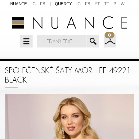
NUANCE
IG
FB
|
QUERCY
IG
FB
YT
TT
P
W
0
SPOLEČENSKÉ ŠATY MORI LEE 49221
BLACK