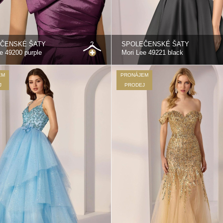
ČENSKÉ ŠATY
SPOLEČENSKÉ ŠATY
e 49200 purple
Mori Lee 49221 black
EM
PRONÁJEM
J
PRODEJ