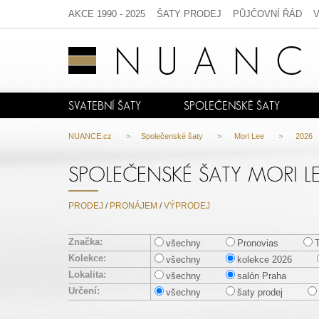
AKCE 1990 - 2025
ŠATY PRODEJ
PŮJČOVNÍ ŘÁD
SVATEBNÍ ŠATY
SPOLEČENSKÉ ŠATY
NUANCE.cz
>
Společenské šaty
>
Mori Lee
>
2026
SPOLEČENSKÉ ŠATY MORI L
PRODEJ
/
PRONÁJEM
/
VÝPRODEJ
Značka:
všechny
Pronovias
Kolekce:
všechny
kolekce 2026
Lokalita:
všechny
salón Praha
Určení:
všechny
šaty prodej