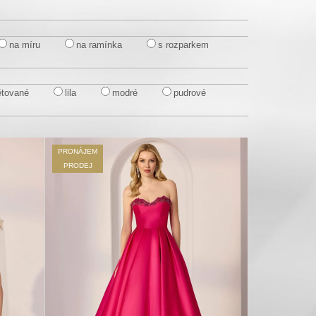
na míru
na ramínka
s rozparkem
ětované
lila
modré
pudrové
PRONÁJEM
PRODEJ