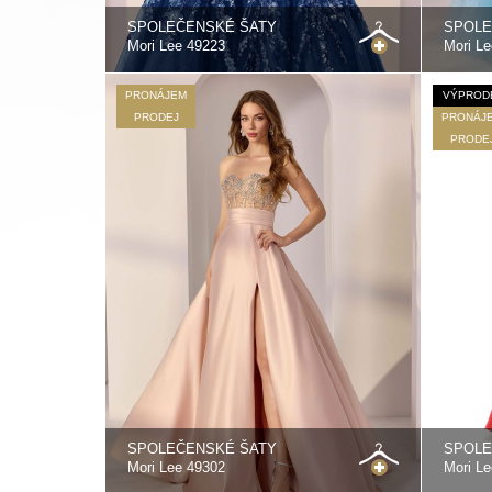
SPOLEČENSKÉ ŠATY
SPOLE
Mori Lee 49223
Mori L
PRONÁJEM
VÝPROD
PRODEJ
PRONÁJ
PRODE
SPOLEČENSKÉ ŠATY
SPOLE
Mori Lee 49302
Mori L