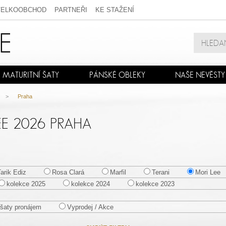
VELKOOBCHOD
PARTNEŘI
KE STAŽENÍ
MATURITNÍ ŠATY
PÁNSKÉ OBLEKY
NAŠE NEVĚSTY
>
Praha
EE 2026 PRAHA
Tarik Ediz
Rosa Clará
Marfil
Terani
Mori Lee
kolekce 2025
kolekce 2024
kolekce 2023
šaty pronájem
Vyprodej / Akce