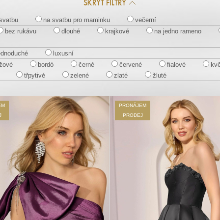
SKRÝT FILTRY
svatbu
na svatbu pro maminku
večerní
bez rukávu
dlouhé
krajkové
na jedno rameno
ednoduché
luxusní
žové
bordó
černé
červené
fialové
kv
třpytivé
zelené
zlaté
žluté
EM
PRONÁJEM
J
PRODEJ