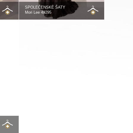
SPOLEČENSKÉ ŠATY
Mori Lee 49295