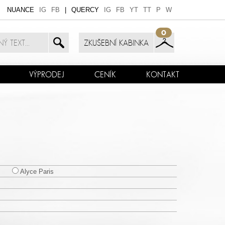
NUANCE
IG
FB
|
QUERCY
IG
FB
YT
TT
P
W
0
ZKUŠEBNÍ KABINKA
VÝPRODEJ
CENÍK
KONTAKT
Alyce Paris