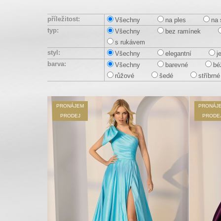
příležitost:
Všechny
na ples
na 
typ:
Všechny
bez ramínek
s rukávem
styl:
Všechny
elegantní
j
barva:
Všechny
barevné
bé
růžové
šedé
stříbrné
PRONÁJEM
PRONÁJ
PRODEJ
PRODE