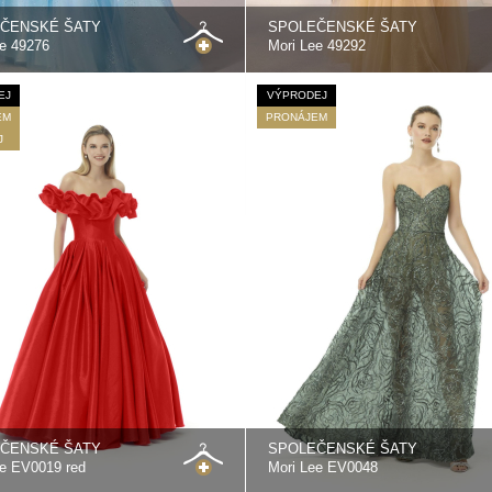
ČENSKÉ ŠATY
SPOLEČENSKÉ ŠATY
ee 49276
Mori Lee 49292
EJ
VÝPRODEJ
EM
PRONÁJEM
J
ČENSKÉ ŠATY
SPOLEČENSKÉ ŠATY
ee EV0019 red
Mori Lee EV0048