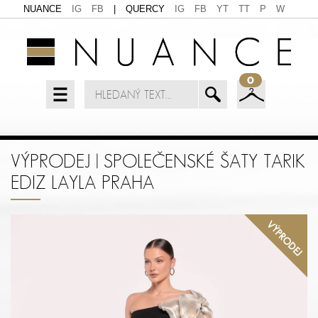
NUANCE
IG
FB
|
QUERCY
IG
FB
YT
TT
P
W
0
VÝPRODEJ | SPOLEČENSKÉ ŠATY TARIK
EDIZ LAYLA PRAHA