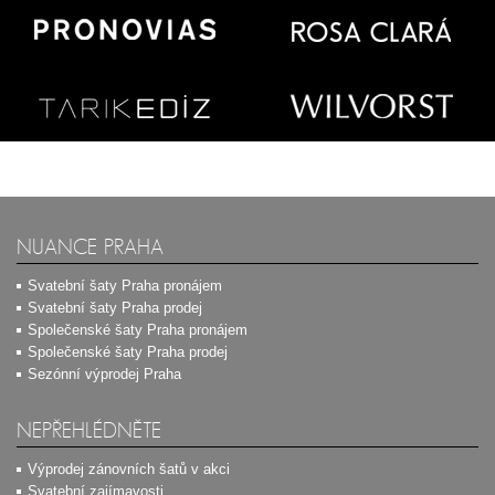
NUANCE PRAHA
Svatební šaty Praha pronájem
Svatební šaty Praha prodej
Společenské šaty Praha pronájem
Společenské šaty Praha prodej
Sezónní výprodej Praha
NEPŘEHLÉDNĚTE
Výprodej zánovních šatů v akci
Svatební zajímavosti