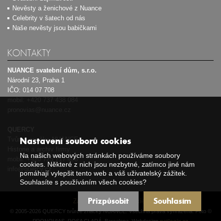
Nevěsty a ženichové z Nuance
Celebrity v šatech od nás
Naše nevěsty jsou babičkami
KONTAKTY
NUANCE svatební dům, s.r.o.
Národní 23, Praha 1
IČO: 014 07 708
mobil:
+420 737 438 084
pronovias@nuance.cz
QUERCY
Tvůrce značky NUANCE
Nastavení souborů cookies
Historie a archiv firmy
Na našich webových stránkách používáme soubory
mobil:
+420 725 717 408
cookies. Některé z nich jsou nezbytné, zatímco jiné nám
info@quercy.cz
pomáhají vylepšit tento web a váš uživatelský zážitek.
Souhlasíte s používáním všech cookies?
Přizpůsobit
Souhlasím
Zásady používání cookies
© 2005-2026 QUERCY tvůrce značky NUANCE. Všechna práva vyhrazena. Foto ©