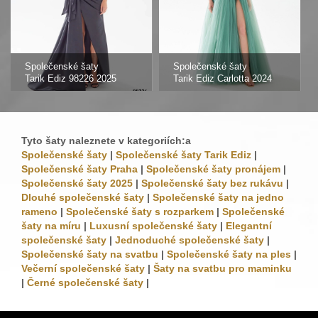
Společenské šaty
Společenské šaty
Tarik Ediz 98226 2025
Tarik Ediz Carlotta 2024
Tyto šaty naleznete v kategoriích:a
Společenské šaty
|
Společenské šaty Tarik Ediz
|
Společenské šaty Praha
|
Společenské šaty pronájem
|
Společenské šaty 2025
|
Společenské šaty bez rukávu
|
Dlouhé společenské šaty
|
Společenské šaty na jedno
rameno
|
Společenské šaty s rozparkem
|
Společenské
šaty na míru
|
Luxusní společenské šaty
|
Elegantní
společenské šaty
|
Jednoduché společenské šaty
|
Společenské šaty na svatbu
|
Společenské šaty na ples
|
Večerní společenské šaty
|
Šaty na svatbu pro maminku
|
Černé společenské šaty
|