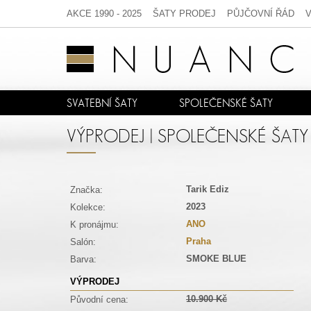
AKCE 1990 - 2025
ŠATY PRODEJ
PŮJČOVNÍ ŘÁD
SVATEBNÍ ŠATY
SPOLEČENSKÉ ŠATY
VÝPRODEJ | SPOLEČENSKÉ ŠATY
Tarik Ediz
Značka:
2023
Kolekce:
ANO
K pronájmu:
Praha
Salón:
SMOKE BLUE
Barva:
VÝPRODEJ
10.900 Kč
Původní cena: