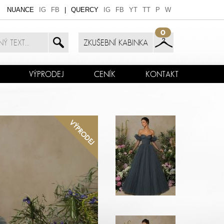
NUANCE
IG
FB
|
QUERCY
IG
FB
YT
TT
P
W
0
ZKUŠEBNÍ KABINKA
VÝPRODEJ
CENÍK
KONTAKT