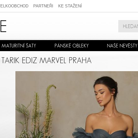
VELKOOBCHOD
PARTNEŘI
KE STAŽENÍ
MATURITNÍ ŠATY
PÁNSKÉ OBLEKY
NAŠE NEVĚSTY
 TARIK EDIZ MARVEL PRAHA