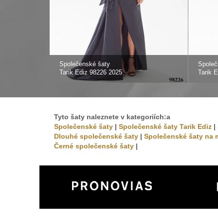
Společenské šaty
Společ
Tarik Ediz 98226 2025
Tarik E
Tyto šaty naleznete v kategoriích:a
Společenské šaty
|
Společenské šaty Tarik Ediz
|
Dlouhé společenské šaty
|
Společenské šaty na 
Černé společenské šaty
|