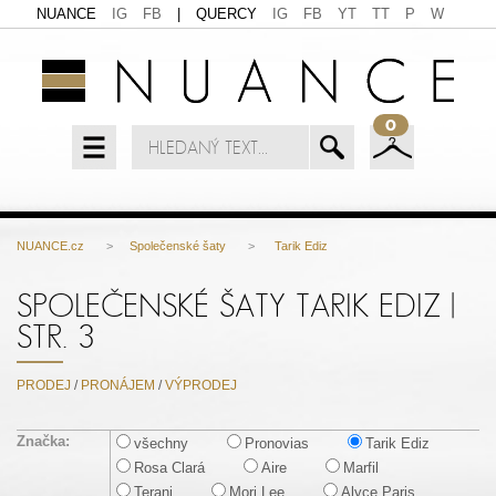
NUANCE
IG
FB
|
QUERCY
IG
FB
YT
TT
P
W
0
NUANCE.cz
>
Společenské šaty
>
Tarik Ediz
SPOLEČENSKÉ ŠATY TARIK EDIZ |
STR. 3
PRODEJ
/
PRONÁJEM
/
VÝPRODEJ
Značka:
všechny
Pronovias
Tarik Ediz
Rosa Clará
Aire
Marfil
Terani
Mori Lee
Alyce Paris