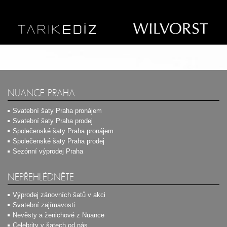
NUANCE PRAHA
Svatební šaty Praha pronájem
Svatební šaty Praha prodej
Společenské šaty Praha pronájem
Společenské šaty Praha prodej
Sezónní výprodej Praha
NEPŘEHLÉDNĚTE
Výprodej zánovních šatů v akci
Svatební zajímavosti
Nevěsty a ženichové z Nuance
Celebrity v šatech od nás