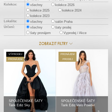
Kolekce:
všechny
kolekce 2026
kolekce 2025
kolekce 2024
kolekce 2023
Lokalita:
všechny
salón Praha
Určení:
všechny
šaty prodej
šaty pronájem
Vyprodej / Akce
ZOBRAZIT FILTRY
VÝPRODEJ
PRONÁJEM
PRONÁJEM
PRODEJ
SPOLEČENSKÉ ŠATY
SPOLEČENSKÉ ŠATY
Tarik Ediz Sky
Tarik Ediz Vero Powder