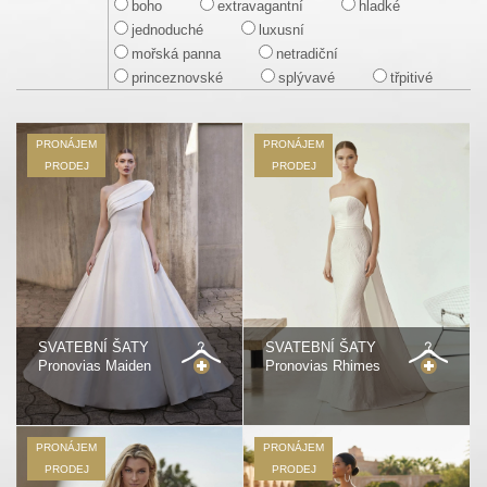
boho
extravagantní
hladké
jednoduché
luxusní
mořská panna
netradiční
princeznovské
splývavé
třpitivé
PRONÁJEM
PRONÁJEM
PRODEJ
PRODEJ
SVATEBNÍ ŠATY
SVATEBNÍ ŠATY
Pronovias Maiden
Pronovias Rhimes
PRONÁJEM
PRONÁJEM
PRODEJ
PRODEJ