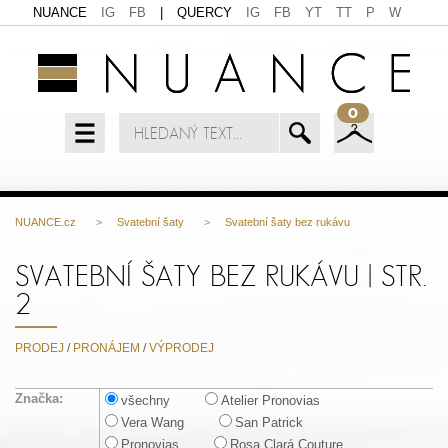
NUANCE
IG
FB
|
QUERCY
IG
FB
YT
TT
P
W
0
NUANCE.cz
>
Svatební šaty
>
Svatební šaty bez rukávu
SVATEBNÍ ŠATY BEZ RUKÁVU | STR.
2
PRODEJ
/
PRONÁJEM
/
VÝPRODEJ
Značka:
všechny
Atelier Pronovias
Vera Wang
San Patrick
Pronovias
Rosa Clará Couture