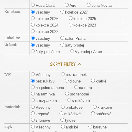
Rosa Clará
Aire
Luna Novias
Kolekce:
všechny
kolekce 2027
kolekce 2026
kolekce 2025
kolekce 2024
kolekce 2023
kolekce 2022
Lokalita:
všechny
salón Praha
Určení:
všechny
šaty prodej
šaty pronájem
Vyprodej / Akce
SKRÝT FILTRY
typ:
Všechny
bez ramínek
bez rukávu
dlouhé
krátké
na jedno rameno
na míru
na ramínka
pro těhotné
s rozparkem
s rukávem
materiál:
Všechny
brokátové
krajkové
krepové
mikádové
saténové
šifonové
tylové
styl:
Všechny
antické
barevné