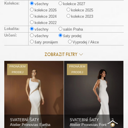
Kolekce:
všechny
kolekce 2027
kolekce 2026
kolekce 2025
kolekce 2024
kolekce 2023
kolekce 2022
Lokalita:
všechny
salón Praha
Určení:
všechny
šaty prodej
šaty pronájem
Vyprodej / Akce
ZOBRAZIT FILTRY
PRONÁJEM
PRONÁJEM
PRODEJ
PRODEJ
SVATEBNÍ ŠATY
SVATEBNÍ ŠATY
Atelier Pronovias Eartha
Atelier Pronovias Font