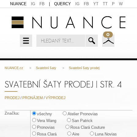
NUANCE
IG
FB
|
QUERCY
IG
FB
YT
TT
P
W
0
NUANCE.cz
>
Svatební šaty
>
Svatební šaty prodej
SVATEBNÍ ŠATY PRODEJ | STR. 4
PRODEJ
/
PRONÁJEM
/
VÝPRODEJ
Značka:
všechny
Atelier Pronovias
Vera Wang
San Patrick
Pronovias
Rosa Clará Couture
Rosa Clará
Aire
Luna Novias