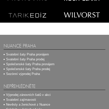
NUANCE PRAHA
Svatební šaty Praha pronájem
Svatební šaty Praha prodej
Společenské šaty Praha pronájem
Společenské šaty Praha prodej
Sezónní výprodej Praha
NEPŘEHLÉDNĚTE
Výprodej zánovních šatů v akci
Svatební zajímavosti
Nevěsty a ženichové z Nuance