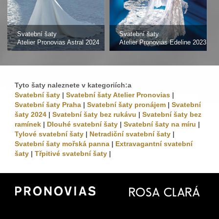
Svatební šaty
Svatební šaty
Atelier Pronovias Astral 2024
Atelier Pronovias Edeline 2023
Tyto šaty naleznete v kategoriích:a
Svatební šaty
|
Svatební šaty Atelier Pronovias
|
Svatební šaty Praha
|
Svatební šaty pronájem
|
Svatební
šaty 2024
|
Svatební šaty bez rukávu
|
Svatební šaty bez
ramínek
|
Dlouhé svatební šaty
|
Svatební šaty na míru
|
Tylové svatební šaty
|
Netradiční svatební šaty
|
Svatební šaty mořská panna
|
Extravagantní svatební
šaty
|
Třpitivé svatební šaty
|