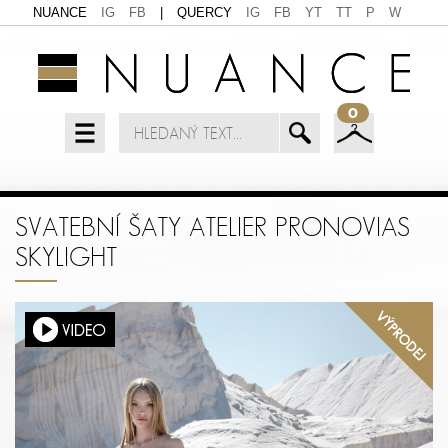
NUANCE
IG
FB
|
QUERCY
IG
FB
YT
TT
P
W
0
SVATEBNÍ ŠATY ATELIER PRONOVIAS
SKYLIGHT