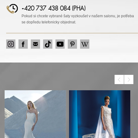
+420 737 438 084 (PHA)
Pokud si chcete vybrané šaty vyzkoušet v našem salonu, je potřeba
se dopředu telefonicky objednat.