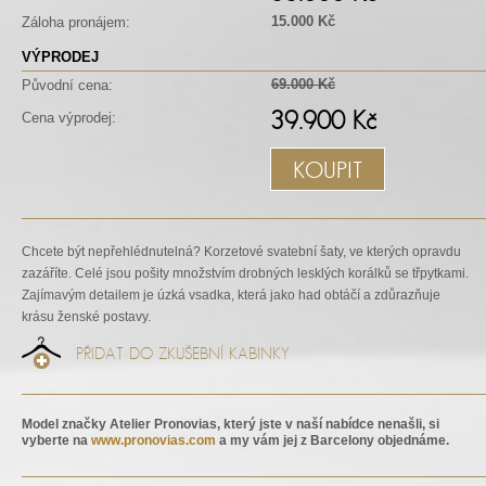
15.000 Kč
Záloha pronájem:
VÝPRODEJ
69.000 Kč
Původní cena:
39.900 Kč
Cena výprodej:
KOUPIT
Chcete být nepřehlédnutelná? Korzetové svatební šaty, ve kterých opravdu
zazáříte. Celé jsou pošity množstvím drobných lesklých korálků se třpytkami.
Zajímavým detailem je úzká vsadka, která jako had obtáčí a zdůrazňuje
krásu ženské postavy.
PŘIDAT DO ZKUŠEBNÍ KABINKY
Model značky Atelier Pronovias, který jste v naší nabídce nenašli, si
vyberte na
www.pronovias.com
a my vám jej z Barcelony objednáme.