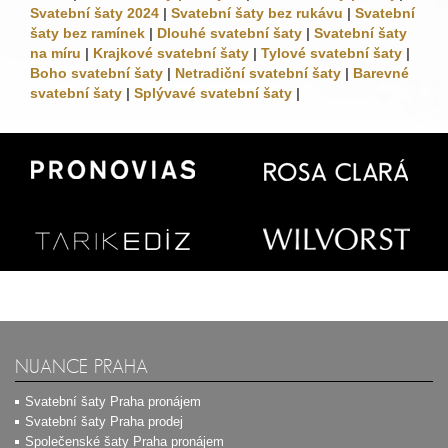
Svatební šaty 2024
|
Svatební šaty bez rukávu
|
Svatební
šaty bez ramínek
|
Dlouhé svatební šaty
|
Svatební šaty
na míru
|
Krajkové svatební šaty
|
Tylové svatební šaty
|
Boho svatební šaty
|
Netradiční svatební šaty
|
Barevné
svatební šaty
|
Splývavé svatební šaty
|
NUANCE PRAHA
Svatební šaty Praha pronájem
Svatební šaty Praha prodej
Společenské šaty Praha pronájem