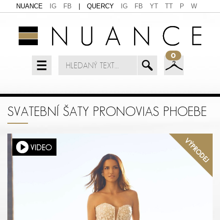
NUANCE
IG
FB
|
QUERCY
IG
FB
YT
TT
P
W
0
SVATEBNÍ ŠATY PRONOVIAS PHOEBE