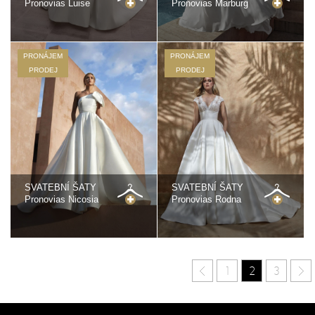
Pronovias Luise
Pronovias Marburg
PRONÁJEM
PRONÁJEM
PRODEJ
PRODEJ
SVATEBNÍ ŠATY
SVATEBNÍ ŠATY
Pronovias Nicosia
Pronovias Rodna
1
2
3