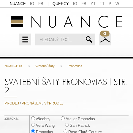
NUANCE
IG
FB
|
QUERCY
IG
FB
YT
TT
P
W
0
NUANCE.cz
>
Svatební šaty
>
Pronovias
SVATEBNÍ ŠATY PRONOVIAS | STR.
2
PRODEJ
/
PRONÁJEM
/
VÝPRODEJ
Značka:
všechny
Atelier Pronovias
Vera Wang
San Patrick
Pronovias
Rosa Clará Couture