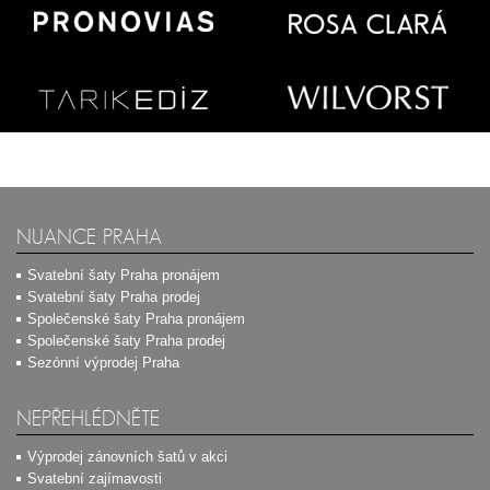
NUANCE PRAHA
Svatební šaty Praha pronájem
Svatební šaty Praha prodej
Společenské šaty Praha pronájem
Společenské šaty Praha prodej
Sezónní výprodej Praha
NEPŘEHLÉDNĚTE
Výprodej zánovních šatů v akci
Svatební zajímavosti