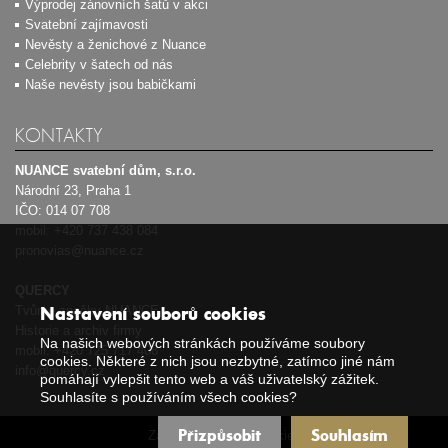
Výprodej zánovních šatů v akci
Svatební zajímavosti
Nevěsty a ženichové z Nuance
Celebrity v šatech od nás
Naše nevěsty jsou babičkami
KONTAKTY
NUANCE svatební dům, s.r.o.
Národní 23, Praha 1
IČO: 014 07 708
mobil:
+420 737 438 084
pronovias@nuance.cz
QUERCY
Tvůrce značky NUANCE
Nastavení souborů cookies
Historie a archiv firmy
Na našich webových stránkách používáme soubory
mobil:
+420 725 717 408
cookies. Některé z nich jsou nezbytné, zatímco jiné nám
info@quercy.cz
pomáhají vylepšit tento web a váš uživatelský zážitek.
Souhlasíte s používáním všech cookies?
Přizpůsobit
Souhlasím
Zásady používání cookies