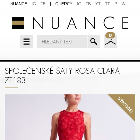
NUANCE
IG
FB
|
QUERCY
IG
FB
YT
TT
P
W
0
SPOLEČENSKÉ ŠATY ROSA CLARÁ
7T183