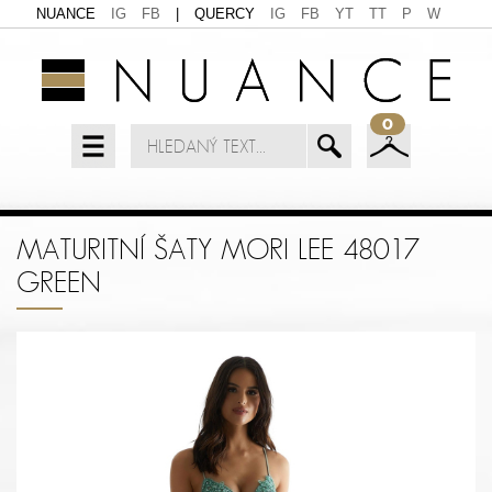
NUANCE
IG
FB
|
QUERCY
IG
FB
YT
TT
P
W
0
MATURITNÍ ŠATY MORI LEE 48017
GREEN