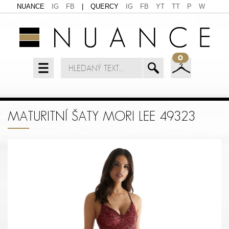
NUANCE
IG
FB
|
QUERCY
IG
FB
YT
TT
P
W
0
MATURITNÍ ŠATY MORI LEE 49323