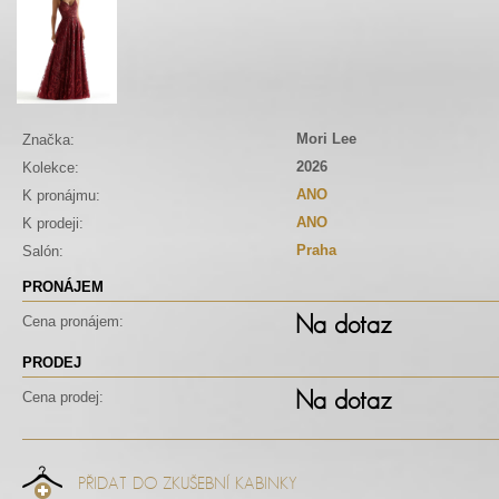
Mori Lee
Značka:
2026
Kolekce:
ANO
K pronájmu:
ANO
K prodeji:
Praha
Salón:
PRONÁJEM
Na dotaz
Cena pronájem:
PRODEJ
Na dotaz
Cena prodej:
PŘIDAT DO ZKUŠEBNÍ KABINKY