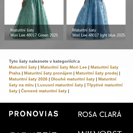
Maturitní šaty
Maturitní šaty
Mori Lee 48017 Green 2025
Mori Lee 48017 light blue 2025
Tyto šaty naleznete v kategoriích:a
Maturitní šaty
|
Maturitní šaty Mori Lee
|
Maturitní šaty
Praha
|
Maturitní šaty pronájem
|
Maturitní šaty prodej
|
Maturitní šaty 2026
|
Dlouhé maturitní šaty
|
Maturitní
šaty na míru
|
Luxusní maturitní šaty
|
Třpytivé maturitní
šaty
|
Červené maturitní šaty
|