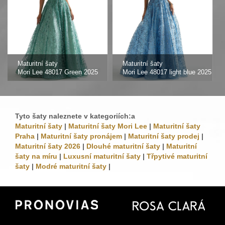
Maturitní šaty
Maturitní šaty
Mori Lee 48017 Green 2025
Mori Lee 48017 light blue 2025
Tyto šaty naleznete v kategoriích:a
Maturitní šaty
|
Maturitní šaty Mori Lee
|
Maturitní šaty
Praha
|
Maturitní šaty pronájem
|
Maturitní šaty prodej
|
Maturitní šaty 2026
|
Dlouhé maturitní šaty
|
Maturitní
šaty na míru
|
Luxusní maturitní šaty
|
Třpytivé maturitní
šaty
|
Modré maturitní šaty
|