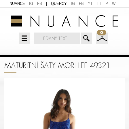
NUANCE
IG
FB
|
QUERCY
IG
FB
YT
TT
P
W
0
MATURITNÍ ŠATY MORI LEE 49321