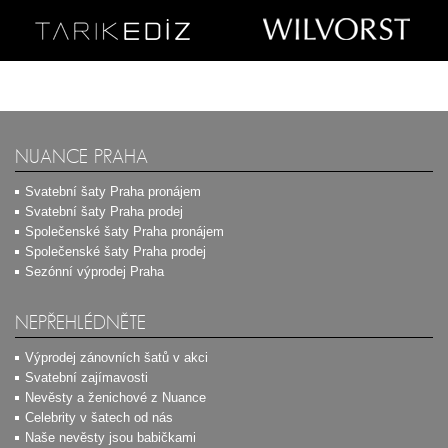
NUANCE PRAHA
Svatební šaty Praha pronájem
Svatební šaty Praha prodej
Společenské šaty Praha pronájem
Společenské šaty Praha prodej
Sezónní výprodej Praha
NEPŘEHLÉDNĚTE
Výprodej zánovních šatů v akci
Svatební zajímavosti
Nevěsty a ženichové z Nuance
Celebrity v šatech od nás
Naše nevěsty jsou babičkami