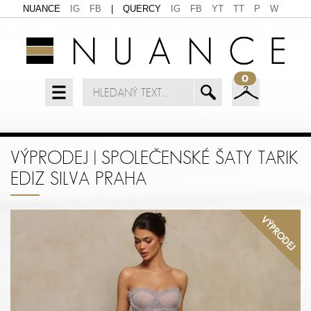
NUANCE
IG
FB
|
QUERCY
IG
FB
YT
TT
P
W
0
VÝPRODEJ | SPOLEČENSKÉ ŠATY TARIK
EDIZ SILVA PRAHA