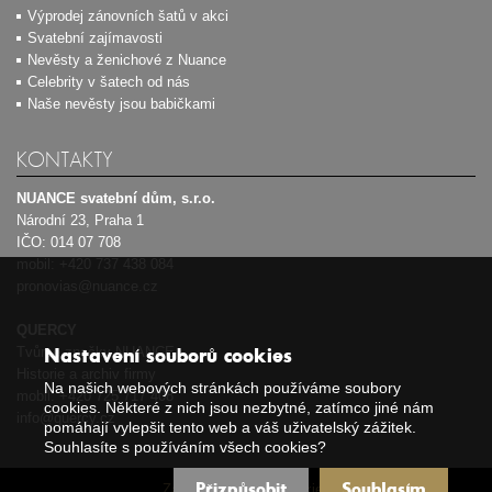
Výprodej zánovních šatů v akci
Svatební zajímavosti
Nevěsty a ženichové z Nuance
Celebrity v šatech od nás
Naše nevěsty jsou babičkami
KONTAKTY
NUANCE svatební dům, s.r.o.
Národní 23, Praha 1
IČO: 014 07 708
mobil:
+420 737 438 084
pronovias@nuance.cz
QUERCY
Tvůrce značky NUANCE
Nastavení souborů cookies
Historie a archiv firmy
Na našich webových stránkách používáme soubory
mobil:
+420 725 717 408
cookies. Některé z nich jsou nezbytné, zatímco jiné nám
info@quercy.cz
pomáhají vylepšit tento web a váš uživatelský zážitek.
Souhlasíte s používáním všech cookies?
Přizpůsobit
Souhlasím
Zásady používání cookies