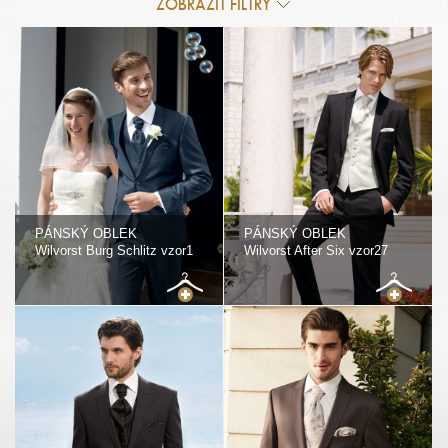
ZOBRAZIT FILTRY
PÁNSKÝ OBLEK
PÁNSKÝ OBLEK
Wilvorst Burg Schlitz vzor1
Wilvorst After Six vzor27