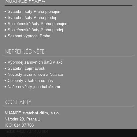
NUANCE PRAHA
Svatební šaty Praha pronájem
Svatební šaty Praha prodej
Společenské šaty Praha pronájem
Společenské šaty Praha prodej
Sezónní výprodej Praha
NEPŘEHLÉDNĚTE
Výprodej zánovních šatů v akci
Svatební zajímavosti
Nevěsty a ženichové z Nuance
Celebrity v šatech od nás
Naše nevěsty jsou babičkami
KONTAKTY
NUANCE svatební dům, s.r.o.
Národní 23, Praha 1
IČO: 014 07 708
mobil:
+420 737 438 084