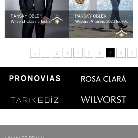
PÁNSKÝ OBLEK
PÁNSKÝ OBLEK
Wilvorst Classic look2
Wilvorst AfterSix 2020 look01
1
2
3
4
5
6
7
8