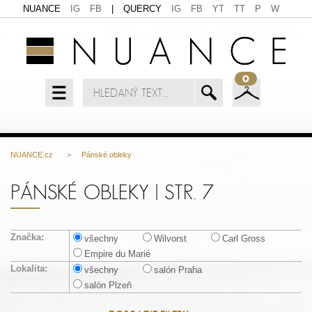
NUANCE
IG
FB
|
QUERCY
IG
FB
YT
TT
P
W
0
NUANCE.cz
>
Pánské obleky
PÁNSKÉ OBLEKY | STR. 7
Značka:
všechny
Wilvorst
Carl Gross
Empire du Marié
Lokalita:
všechny
salón Praha
salón Plzeň