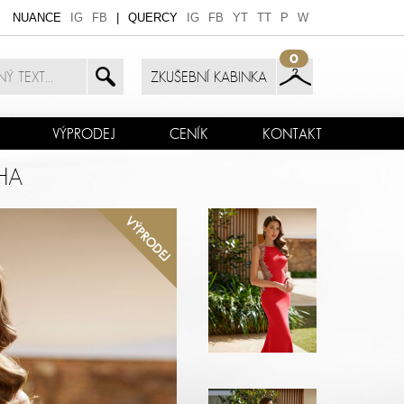
NUANCE
IG
FB
|
QUERCY
IG
FB
YT
TT
P
W
0
ZKUŠEBNÍ KABINKA
VÝPRODEJ
CENÍK
KONTAKT
HA