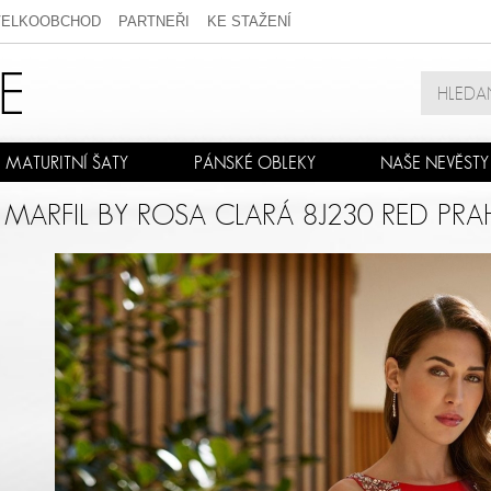
VELKOOBCHOD
PARTNEŘI
KE STAŽENÍ
MATURITNÍ ŠATY
PÁNSKÉ OBLEKY
NAŠE NEVĚSTY
 MARFIL BY ROSA CLARÁ 8J230 RED PRA