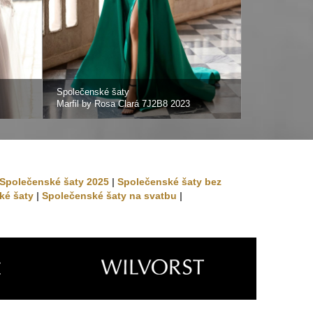
Společenské šaty
Společenské 
Marfil by Rosa Clará 7J2B8 2023
Marfil by Ros
Společenské šaty 2025
|
Společenské šaty bez
ké šaty
|
Společenské šaty na svatbu
|