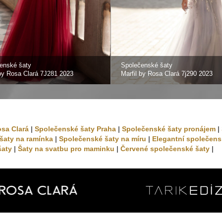
enské šaty
Společenské šaty
 by Rosa Clará 7J281 2023
Marfil by Rosa Clará 7j290 2023
osa Clará
|
Společenské šaty Praha
|
Společenské šaty pronájem
|
šaty na ramínka
|
Společenské šaty na míru
|
Elegantní společens
šaty
|
Šaty na svatbu pro maminku
|
Červené společenské šaty
|