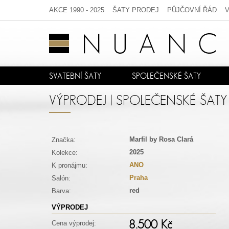
AKCE 1990 - 2025
ŠATY PRODEJ
PŮJČOVNÍ ŘÁD
SVATEBNÍ ŠATY
SPOLEČENSKÉ ŠATY
VÝPRODEJ | SPOLEČENSKÉ ŠATY
Marfil by Rosa Clará
Značka:
2025
Kolekce:
ANO
K pronájmu:
Praha
Salón:
red
Barva:
VÝPRODEJ
8.500 Kč
Cena výprodej: