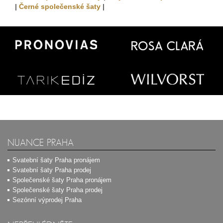
|
Černé společenské šaty
|
NUANCE PRAHA
Svatební šaty Praha pronájem
Svatební šaty Praha prodej
Společenské šaty Praha pronájem
Společenské šaty Praha prodej
Sezónní výprodej Praha