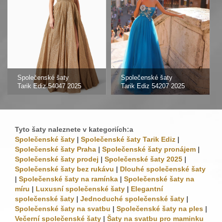
Společenské šaty
Společenské šaty
Tarik Ediz 54047 2025
Tarik Ediz 54207 2025
Tyto šaty naleznete v kategoriích:a
Společenské šaty
|
Společenské šaty Tarik Ediz
|
Společenské šaty Praha
|
Společenské šaty pronájem
|
Společenské šaty prodej
|
Společenské šaty 2025
|
Společenské šaty bez rukávu
|
Dlouhé společenské šaty
|
Společenské šaty na ramínka
|
Společenské šaty na
míru
|
Luxusní společenské šaty
|
Elegantní
společenské šaty
|
Jednoduché společenské šaty
|
Společenské šaty na svatbu
|
Společenské šaty na ples
|
Večerní společenské šaty
|
Šaty na svatbu pro maminku