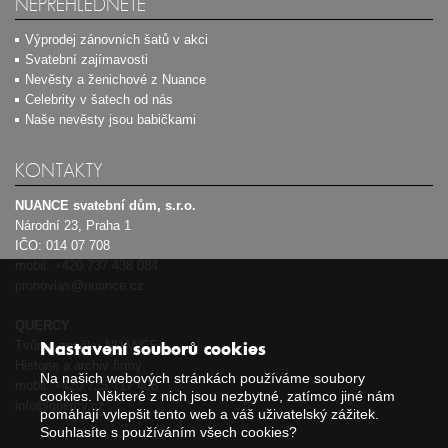
NEPŘEHLÉDNĚTE
Výprodej zánovních šatů v akci
Svatební zajímavosti
Nevěsty a ženichové z Nuance
Celebrity v šatech od nás
Naše nevěsty jsou babičkami
KONTAKTY
NUANCE svatební dům, s.r.o.
Národní 23, Praha 1
IČO: 014 07 708
mobil:
+420 737 438 084
pronovias@nuance.cz
QUERCY
Tvůrce značky NUANCE
Nastavení souborů cookies
Historie a archiv firmy
Na našich webových stránkách používáme soubory
mobil:
+420 725 717 408
cookies. Některé z nich jsou nezbytné, zatímco jiné nám
info@quercy.cz
pomáhají vylepšit tento web a váš uživatelský zážitek.
Souhlasíte s používáním všech cookies?