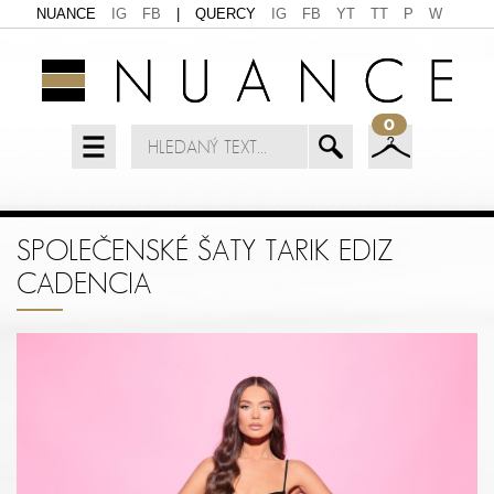
NUANCE
IG
FB
|
QUERCY
IG
FB
YT
TT
P
W
0
SPOLEČENSKÉ ŠATY TARIK EDIZ
CADENCIA