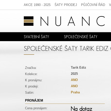
AKCE 1990 - 2025
ŠATY PRODEJ
PŮJČOVNÍ ŘÁD
SVATEBNÍ ŠATY
SPOLEČENSKÉ ŠATY
SPOLEČENSKÉ ŠATY TARIK EDIZ
Tarik Ediz
Značka:
2025
Kolekce:
ANO
K pronájmu:
ANO
K prodeji:
Praha
Salón:
PRONÁJEM
Na dotaz
Cena pronájem: