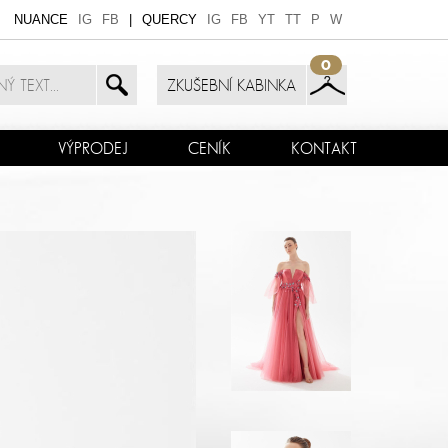
NUANCE
IG
FB
|
QUERCY
IG
FB
YT
TT
P
W
0
ZKUŠEBNÍ KABINKA
VÝPRODEJ
CENÍK
KONTAKT