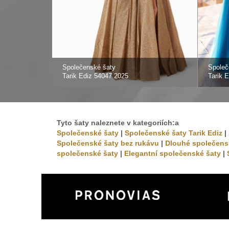
Společenské šaty
Společ
Tarik Ediz 54047 2025
Tarik 
Tyto šaty naleznete v kategoriích:a
Společenské šaty
|
Společenské šaty Tarik Ediz
|
Společenské šaty bez rukávu
|
Dlouhé společens
společenské šaty
|
Elegantní společenské šaty
|