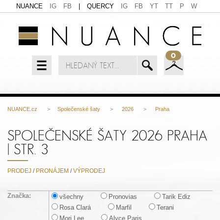
NUANCE
IG
FB
|
QUERCY
IG
FB
YT
TT
P
W
0
NUANCE.cz
>
Společenské šaty
>
2026
>
Praha
SPOLEČENSKÉ ŠATY 2026 PRAHA
| STR. 3
PRODEJ
/
PRONÁJEM
/
VÝPRODEJ
Značka:
všechny
Pronovias
Tarik Ediz
Rosa Clará
Marfil
Terani
Mori Lee
Alyce Paris