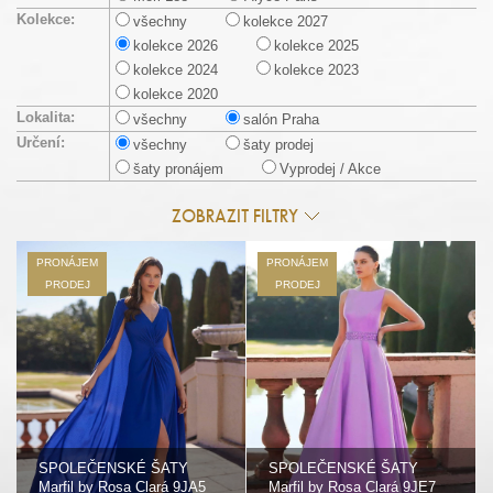
Kolekce:
všechny
kolekce 2027
kolekce 2026
kolekce 2025
kolekce 2024
kolekce 2023
kolekce 2020
Lokalita:
všechny
salón Praha
Určení:
všechny
šaty prodej
šaty pronájem
Vyprodej / Akce
ZOBRAZIT FILTRY
PRONÁJEM
PRONÁJEM
PRODEJ
PRODEJ
SPOLEČENSKÉ ŠATY
SPOLEČENSKÉ ŠATY
Marfil by Rosa Clará 9JA5
Marfil by Rosa Clará 9JE7