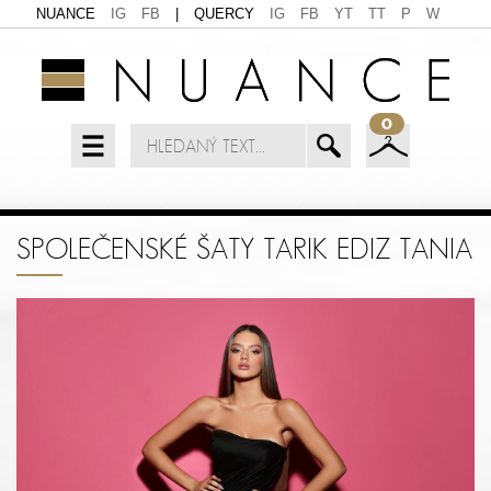
NUANCE
IG
FB
|
QUERCY
IG
FB
YT
TT
P
W
0
SPOLEČENSKÉ ŠATY TARIK EDIZ TANIA