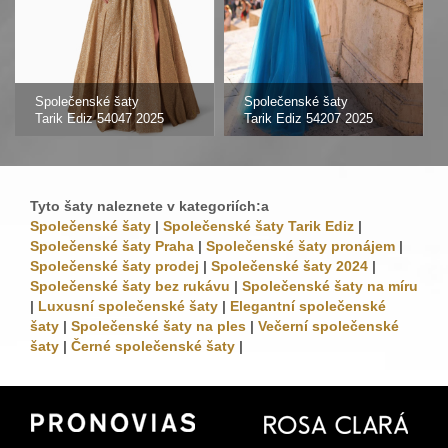
Společenské šaty
Společenské šaty
Tarik Ediz 54047 2025
Tarik Ediz 54207 2025
Tyto šaty naleznete v kategoriích:a
Společenské šaty
|
Společenské šaty Tarik Ediz
|
Společenské šaty Praha
|
Společenské šaty pronájem
|
Společenské šaty prodej
|
Společenské šaty 2024
|
Společenské šaty bez rukávu
|
Společenské šaty na míru
|
Luxusní společenské šaty
|
Elegantní společenské
šaty
|
Společenské šaty na ples
|
Večerní společenské
šaty
|
Černé společenské šaty
|