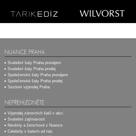
NUANCE PRAHA
Svatební šaty Praha pronájem
Svatební šaty Praha prodej
Společenské šaty Praha pronájem
Společenské šaty Praha prodej
Sezónní výprodej Praha
NEPŘEHLÉDNĚTE
Výprodej zánovních šatů v akci
Svatební zajímavosti
Nevěsty a ženichové z Nuance
Celebrity v šatech od nás