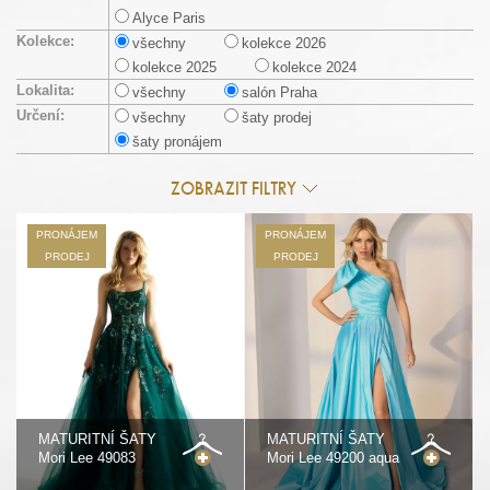
Alyce Paris
Kolekce:
všechny
kolekce 2026
kolekce 2025
kolekce 2024
Lokalita:
všechny
salón Praha
Určení:
všechny
šaty prodej
šaty pronájem
ZOBRAZIT FILTRY
PRONÁJEM
PRONÁJEM
PRODEJ
PRODEJ
MATURITNÍ ŠATY
MATURITNÍ ŠATY
Mori Lee 49083
Mori Lee 49200 aqua