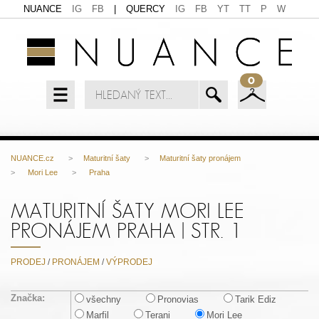
NUANCE
IG
FB
|
QUERCY
IG
FB
YT
TT
P
W
0
NUANCE.cz
>
Maturitní šaty
>
Maturitní šaty pronájem
>
Mori Lee
>
Praha
MATURITNÍ ŠATY MORI LEE
PRONÁJEM PRAHA | STR. 1
PRODEJ
/
PRONÁJEM
/
VÝPRODEJ
Značka:
všechny
Pronovias
Tarik Ediz
Marfil
Terani
Mori Lee