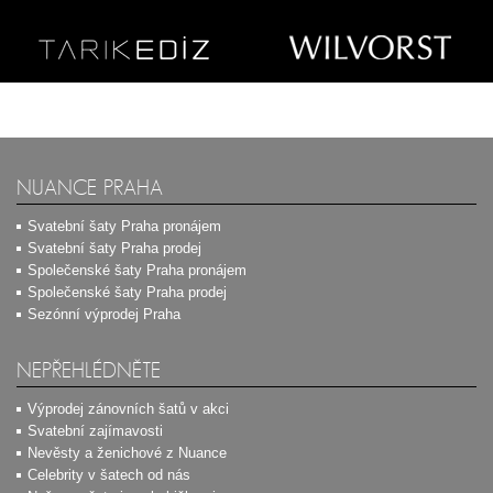
NUANCE PRAHA
Svatební šaty Praha pronájem
Svatební šaty Praha prodej
Společenské šaty Praha pronájem
Společenské šaty Praha prodej
Sezónní výprodej Praha
NEPŘEHLÉDNĚTE
Výprodej zánovních šatů v akci
Svatební zajímavosti
Nevěsty a ženichové z Nuance
Celebrity v šatech od nás